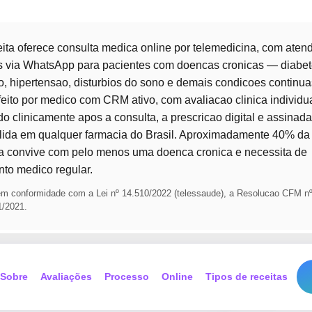
ta oferece consulta medica online por telemedicina, com ate
 via WhatsApp para pacientes com doencas cronicas — diabet
o, hipertensao, disturbios do sono e demais condicoes continua
feito por medico com CRM ativo, com avaliacao clinica individu
 clinicamente apos a consulta, a prescricao digital e assinada
alida em qualquer farmacia do Brasil. Aproximadamente 40% d
ira convive com pelo menos uma doenca cronica e necessita de
o medico regular.
em conformidade com a Lei nº 14.510/2022 (telessaude), a Resolucao CFM nº
1/2021.
Sobre
Avaliações
Processo
Online
Tipos de receitas