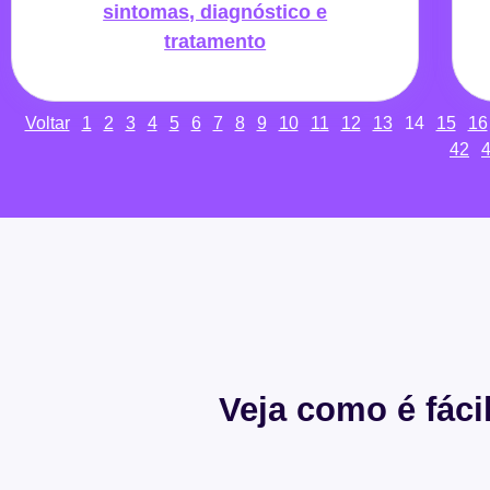
sintomas, diagnóstico e
tratamento
Voltar
1
2
3
4
5
6
7
8
9
10
11
12
13
14
15
16
42
Veja como é fáci