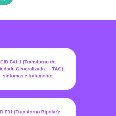
CID F41.1 (Transtorno de
iedade Generalizada — TAG):
sintomas e tratamento
D F31 (Transtorno Bipolar):