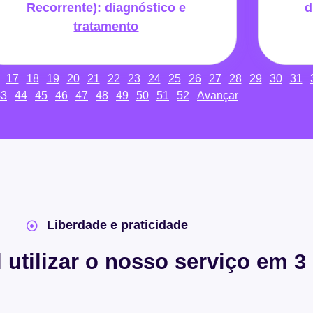
Recorrente): diagnóstico e
d
tratamento
17
18
19
20
21
22
23
24
25
26
27
28
29
30
31
43
44
45
46
47
48
49
50
51
52
Avançar
Liberdade e praticidade
l utilizar o nosso serviço em 