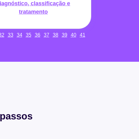
iagnóstico, classificação e
tratamento
32
33
34
35
36
37
38
39
40
41
3 passos