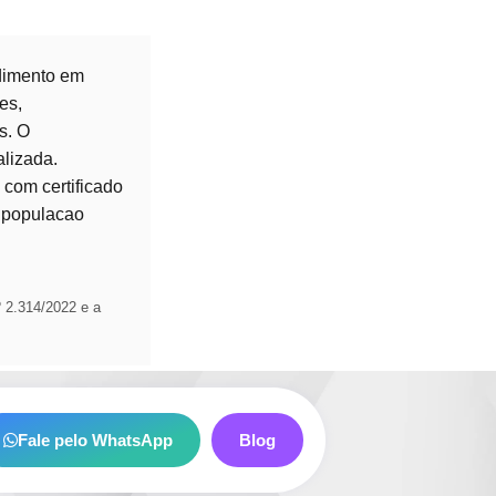
ndimento em
es,
s. O
alizada.
 com certificado
a populacao
 2.314/2022 e a
Fale pelo WhatsApp
Blog