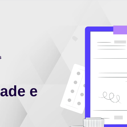
s
dade e