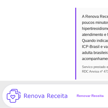
A Renova Recei
poucos minutos
hipertireoidism
atendimento e 
Quando indicado
ICP-Brasil e v
adulta brasile
acompanhament
Servico prestado 
RDC Anvisa nº 47
Renovar Receita