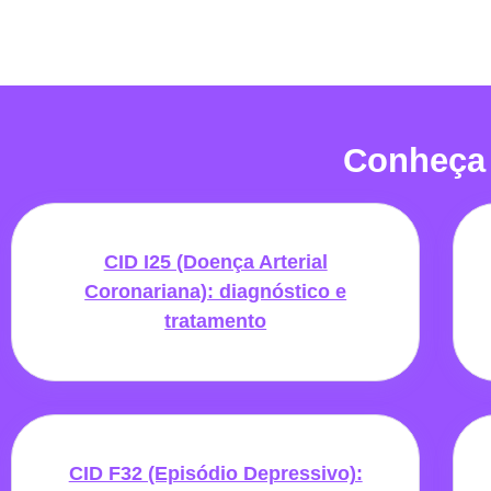
Conheça
CID I25 (Doença Arterial
Coronariana): diagnóstico e
tratamento
CID F32 (Episódio Depressivo):