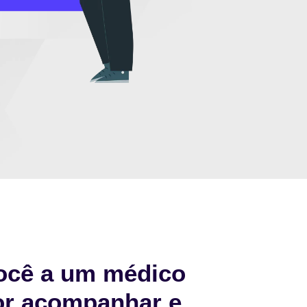
ocê a um médico
or acompanhar e