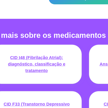
 mais sobre os medicamentos
CID I48 (Fibrilação Atrial):
diagnóstico, classificação e
Ans
tratamento
CID F33 (Transtorno Depressivo
CI