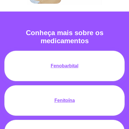
Conheça mais sobre os
medicamentos
Fenobarbital
Fenitoína