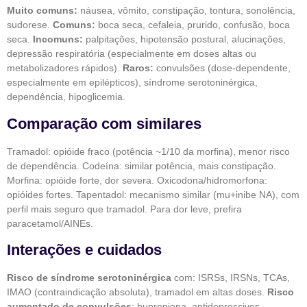
Muito comuns:
náusea, vômito, constipação, tontura, sonolência,
sudorese.
Comuns:
boca seca, cefaleia, prurido, confusão, boca
seca.
Incomuns:
palpitações, hipotensão postural, alucinações,
depressão respiratória (especialmente em doses altas ou
metabolizadores rápidos).
Raros:
convulsões (dose-dependente,
especialmente em epilépticos), síndrome serotoninérgica,
dependência, hipoglicemia.
Comparação com similares
Tramadol: opióide fraco (potência ~1/10 da morfina), menor risco
de dependência. Codeína: similar potência, mais constipação.
Morfina: opióide forte, dor severa. Oxicodona/hidromorfona:
opióides fortes. Tapentadol: mecanismo similar (mu+inibe NA), com
perfil mais seguro que tramadol. Para dor leve, prefira
paracetamol/AINEs.
Interações e cuidados
Risco de síndrome serotoninérgica
com: ISRSs, IRSNs, TCAs,
IMAO (contraindicação absoluta), tramadol em altas doses.
Risco
aumentado de convulsões
: bupropiona, antidepressivos