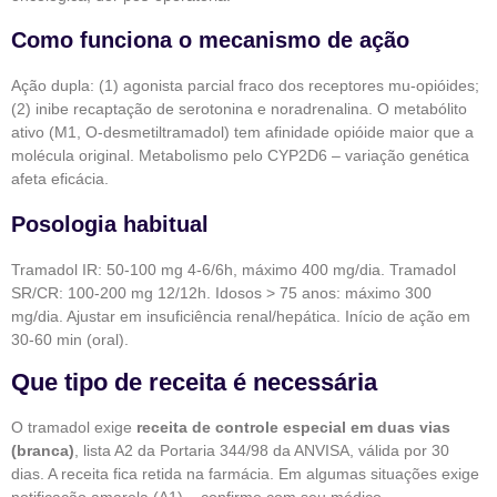
Como funciona o mecanismo de ação
Ação dupla: (1) agonista parcial fraco dos receptores mu-opióides;
(2) inibe recaptação de serotonina e noradrenalina. O metabólito
ativo (M1, O-desmetiltramadol) tem afinidade opióide maior que a
molécula original. Metabolismo pelo CYP2D6 – variação genética
afeta eficácia.
Posologia habitual
Tramadol IR: 50-100 mg 4-6/6h, máximo 400 mg/dia. Tramadol
SR/CR: 100-200 mg 12/12h. Idosos > 75 anos: máximo 300
mg/dia. Ajustar em insuficiência renal/hepática. Início de ação em
30-60 min (oral).
Que tipo de receita é necessária
O tramadol exige
receita de controle especial em duas vias
(branca)
, lista A2 da Portaria 344/98 da ANVISA, válida por 30
dias. A receita fica retida na farmácia. Em algumas situações exige
notificação amarela (A1) – confirme com seu médico.