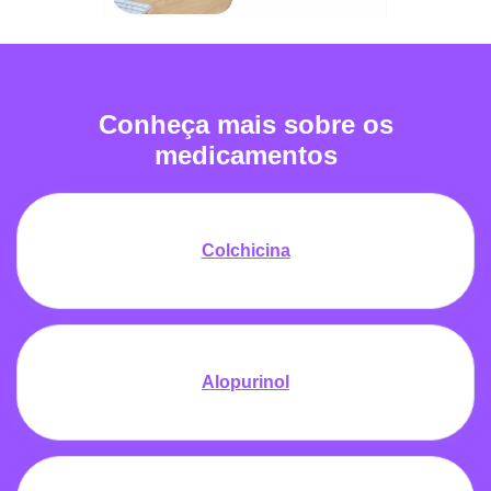
Conheça mais sobre os
medicamentos
Colchicina
Alopurinol