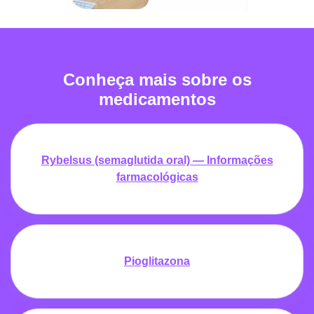
Conheça mais sobre os
medicamentos
Rybelsus (semaglutida oral) — Informações
farmacológicas
Pioglitazona