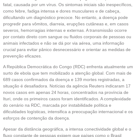
fatal, causada por um vírus. Os sintomas iniciais são inespecíficos,
como febre, fadiga intensa e dores musculares e de cabeça,
dificultando um diagnóstico precoce. No entanto, a doença pode
progredir para vômitos, diarreia, erupções cutâneas e, em casos
severos, hemorragias internas e externas. A transmissão ocorre
por contato direto com sangue ou fluidos corporais de pessoas ou
animais infectados e não se dá por via aérea, uma informação
crucial para evitar pânico desnecessário e orientar as medidas de
prevenção eficazes.
A República Democrática do Congo (RDC) enfrenta atualmente um
surto de ebola que tem mobilizado a atenção global. Com mais de
689 casos confirmados da doença e 139 mortes registradas, a
situação é desafiadora. Notícias da agência Reuters indicaram 17
novos casos em apenas 24 horas, concentrados na província de
Ituri, onde os primeiros casos foram identificados. A complexidade
do cenário na RDC, marcada por instabilidade política e
dificuldades logísticas, intensifica a preocupação internacional e os
esforços de contenção da doença.
Apesar da distância geográfica, a intensa conectividade global e o
fluxo constante de pessoas exigem que países como o Brasil