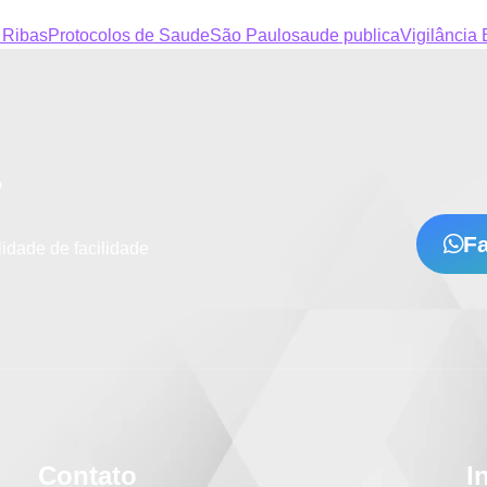
 Ribas
Protocolos de Saude
São Paulo
saude publica
Vigilância
?
F
idade de facilidade
Contato
I