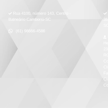
Rua 4100, número 143, Centro -
Balneário Camboriú-SC
36
SC
(61) 98666-4586
He
23
RQ
Co
Cl
Fa
Cl
Co