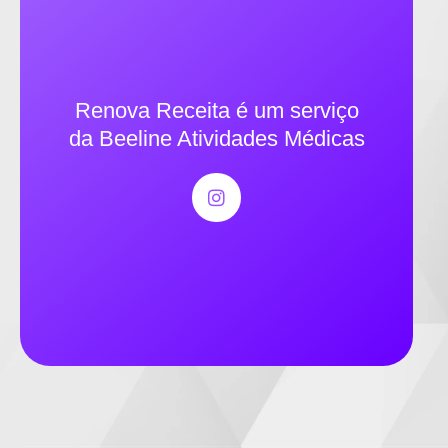
Renova Receita é um serviço
da Beeline Atividades Médicas