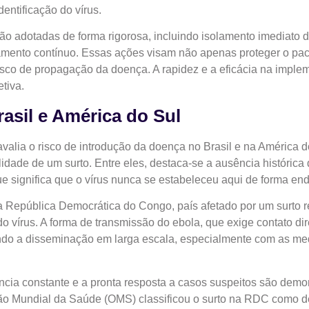
entificação do vírus.
ão adotadas de forma rigorosa, incluindo isolamento imediato d
ramento contínuo. Essas ações visam não apenas proteger o pa
r risco de propagação da doença. A rapidez e a eficácia na impl
tiva.
rasil e América do Sul
alia o risco de introdução da doença no Brasil e na América d
idade de um surto. Entre eles, destaca-se a ausência histórica 
ue significa que o vírus nunca se estabeleceu aqui de forma en
e a República Democrática do Congo, país afetado por um surto 
o vírus. A forma de transmissão do ebola, que exige contato di
tando a disseminação em larga escala, especialmente com as med
ncia constante e a pronta resposta a casos suspeitos são dem
ão Mundial da Saúde (OMS) classificou o surto na RDC como de 