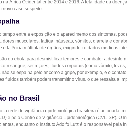
na África Ocidental entre 2014 e 2016. A letalidade da doença é
a novo caso suspeito.
spalha
o tempo entre a exposição e o aparecimento dos sintomas, pode 
a, dores musculares, fadiga, náuseas, vômitos, diarreia e dor 
 e falência múltipla de órgãos, exigindo cuidados médicos inte
o do ebola para desmistificar temores e combater a desinforma
 com sangue, secreções, fluidos corporais (como vômito, fezes,
rus não se espalha pelo ar como a gripe, por exemplo, e o cont
s fluidos também podem transmitir o vírus, o que ressalta a im
o no Brasil
 a rede de vigilância epidemiológica brasileira é acionada im
 e pelo Centro de Vigilância Epidemiológica (CVE-SP). O Inst
ientes, enquanto o Instituto Adolfo Lutz é o responsável pela in