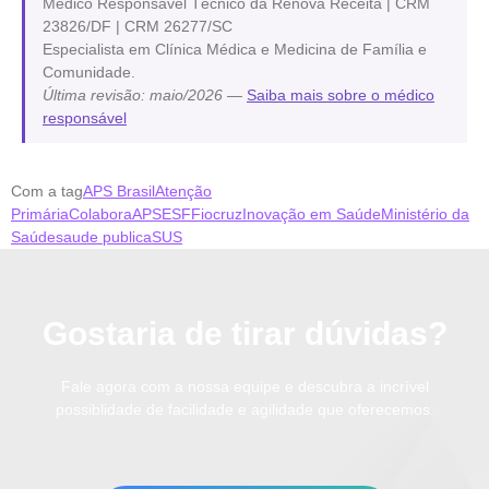
Médico Responsável Técnico da Renova Receita | CRM
23826/DF | CRM 26277/SC
Especialista em Clínica Médica e Medicina de Família e
Comunidade.
Última revisão: maio/2026
—
Saiba mais sobre o médico
responsável
Com a tag
APS Brasil
Atenção
Primária
ColaboraAPS
ESF
Fiocruz
Inovação em Saúde
Ministério da
Saúde
saude publica
SUS
Gostaria de tirar dúvidas?
Fale agora com a nossa equipe e descubra a incrível
possiblidade de facilidade e agilidade que oferecemos.