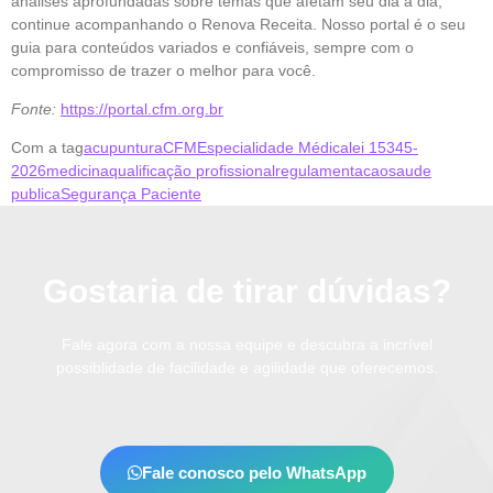
análises aprofundadas sobre temas que afetam seu dia a dia,
continue acompanhando o Renova Receita. Nosso portal é o seu
guia para conteúdos variados e confiáveis, sempre com o
compromisso de trazer o melhor para você.
Fonte:
https://portal.cfm.org.br
Com a tag
acupuntura
CFM
Especialidade Médica
lei 15345-
2026
medicina
qualificação profissional
regulamentacao
saude
publica
Segurança Paciente
Gostaria de tirar dúvidas?
Fale agora com a nossa equipe e descubra a incrível
possiblidade de facilidade e agilidade que oferecemos.
Fale conosco pelo WhatsApp