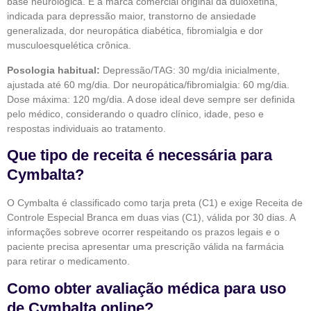
base neurológica. É a marca comercial original da duloxetina,
indicada para depressão maior, transtorno de ansiedade
generalizada, dor neuropática diabética, fibromialgia e dor
musculoesquelética crônica.
Posologia habitual:
Depressão/TAG: 30 mg/dia inicialmente,
ajustada até 60 mg/dia. Dor neuropática/fibromialgia: 60 mg/dia.
Dose máxima: 120 mg/dia. A dose ideal deve sempre ser definida
pelo médico, considerando o quadro clínico, idade, peso e
respostas individuais ao tratamento.
Que tipo de receita é necessária para
Cymbalta?
O Cymbalta é classificado como tarja preta (C1) e exige Receita de
Controle Especial Branca em duas vias (C1), válida por 30 dias. A
informações sobreve ocorrer respeitando os prazos legais e o
paciente precisa apresentar uma prescrição válida na farmácia
para retirar o medicamento.
Como obter avaliação médica para uso
de Cymbalta online?