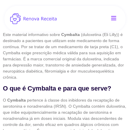
Este material informativo sobre
Cymbalta
(duloxetina (Eli Lilly)) é
destinado a pacientes que utilizam este medicamento de forma
contínua. Por se tratar de um medicamento de tarja preta (C1), o
Cymbalta exige prescrição médica válida para sua aquisição em
farmácias. É a marca comercial original da duloxetina, indicada
para depressão maior, transtorno de ansiedade generalizada, dor
neuropática diabética, fibromialgia e dor musculoesquelética
crônica.
O que é Cymbalta e para que serve?
O
Cymbalta
pertence à classe dos inibidores da recaptação de
serotonina e noradrenalina (IRSN). O Cymbalta contém duloxetina,
que inibe equipotencialmente a recaptação de serotonina e
noradrenalina já em doses iniciais. Modula vias descendentes de
controle da dor, sendo eficaz em quadros álgicos crônicos com