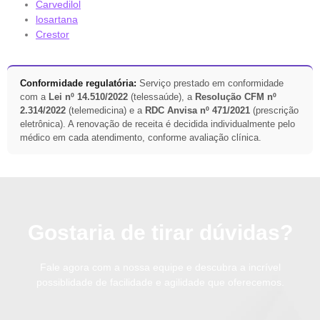
Carvedilol
losartana
Crestor
Conformidade regulatória:
Serviço prestado em conformidade
com a
Lei nº 14.510/2022
(telessaúde), a
Resolução CFM nº
2.314/2022
(telemedicina) e a
RDC Anvisa nº 471/2021
(prescrição
eletrônica). A renovação de receita é decidida individualmente pelo
médico em cada atendimento, conforme avaliação clínica.
Gostaria de tirar dúvidas?
Fale agora com a nossa equipe e descubra a incrível
possiblidade de facilidade e agilidade que oferecemos.