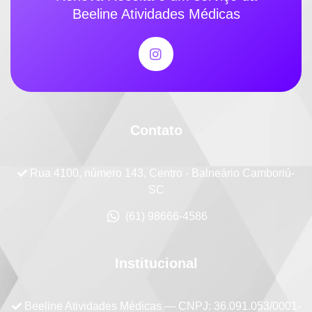
Beeline Atividades Médicas
Contato
Rua 4100, número 143, Centro - Balneário Camboriú-
SC
(61) 98666-4586
Institucional
Beeline Atividades Médicas
— CNPJ: 36.091.053/0001-