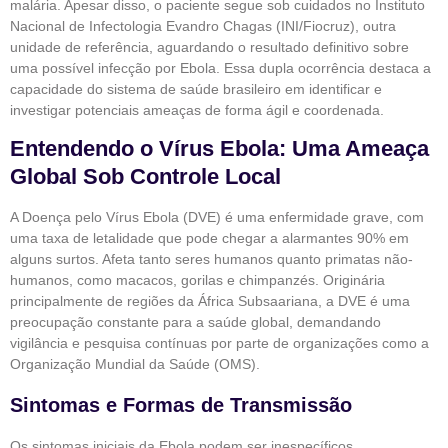
malária. Apesar disso, o paciente segue sob cuidados no Instituto
Nacional de Infectologia Evandro Chagas (INI/Fiocruz), outra
unidade de referência, aguardando o resultado definitivo sobre
uma possível infecção por Ebola. Essa dupla ocorrência destaca a
capacidade do sistema de saúde brasileiro em identificar e
investigar potenciais ameaças de forma ágil e coordenada.
Entendendo o Vírus Ebola: Uma Ameaça
Global Sob Controle Local
A Doença pelo Vírus Ebola (DVE) é uma enfermidade grave, com
uma taxa de letalidade que pode chegar a alarmantes 90% em
alguns surtos. Afeta tanto seres humanos quanto primatas não-
humanos, como macacos, gorilas e chimpanzés. Originária
principalmente de regiões da África Subsaariana, a DVE é uma
preocupação constante para a saúde global, demandando
vigilância e pesquisa contínuas por parte de organizações como a
Organização Mundial da Saúde (OMS).
Sintomas e Formas de Transmissão
Os sintomas iniciais da Ebola podem ser inespecíficos,