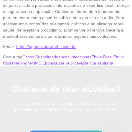
do país, aliada a protocolos internacionais e expertise local, reforça
a segurança da população. Continuar informado é fundamental
para entender como a saúde pública atua em seu dia a dia. Para
acessar mais conteúdos relevantes, práticos e atualizados sobre
saúde, bem-estar e o cotidiano, acompanhe o Renova Receita e
mantenha-se sempre a par das informações mais confiáveis.
Fonte:
https://agenciabrasil.ebc.com.br
Com a tag
Casos Suspeitos
doencas infecciosas
Ebola Brasil
Emilio
Ribas
Meningite
OMS Ebola
saude publica
vigilancia sanitaria
Gostaria de tirar dúvidas?
Fale agora com a nossa equipe e descubra a incrível
possiblidade de facilidade e agilidade que oferecemos.