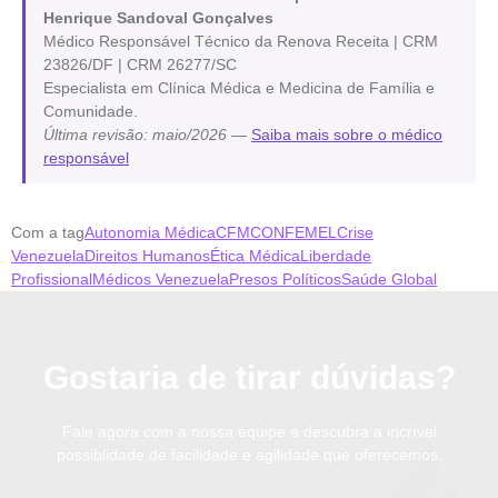
Henrique Sandoval Gonçalves
Médico Responsável Técnico da Renova Receita | CRM
23826/DF | CRM 26277/SC
Especialista em Clínica Médica e Medicina de Família e
Comunidade.
Última revisão: maio/2026
—
Saiba mais sobre o médico
responsável
Com a tag
Autonomia Médica
CFM
CONFEMEL
Crise
Venezuela
Direitos Humanos
Ética Médica
Liberdade
Profissional
Médicos Venezuela
Presos Políticos
Saúde Global
Gostaria de tirar dúvidas?
Fale agora com a nossa equipe e descubra a incrível
possiblidade de facilidade e agilidade que oferecemos.