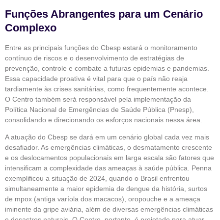
Funções Abrangentes para um Cenário
Complexo
Entre as principais funções do Cbesp estará o monitoramento
contínuo de riscos e o desenvolvimento de estratégias de
prevenção, controle e combate a futuras epidemias e pandemias.
Essa capacidade proativa é vital para que o país não reaja
tardiamente às crises sanitárias, como frequentemente acontece.
O Centro também será responsável pela implementação da
Política Nacional de Emergências de Saúde Pública (Pnesp),
consolidando e direcionando os esforços nacionais nessa área.
A atuação do Cbesp se dará em um cenário global cada vez mais
desafiador. As emergências climáticas, o desmatamento crescente
e os deslocamentos populacionais em larga escala são fatores que
intensificam a complexidade das ameaças à saúde pública. Penna
exemplificou a situação de 2024, quando o Brasil enfrentou
simultaneamente a maior epidemia de dengue da história, surtos
de mpox (antiga varíola dos macacos), oropouche e a ameaça
iminente da gripe aviária, além de diversas emergências climáticas
e desastres naturais. O Centro, portanto, é projetado para atuar