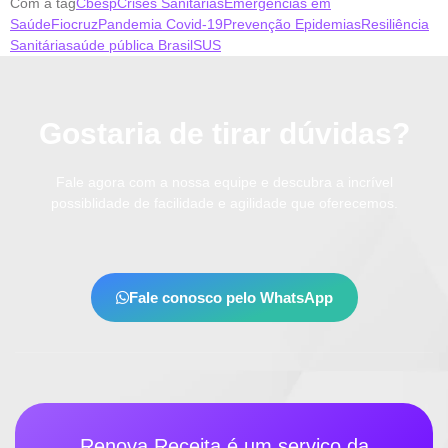
Com a tag
Cbesp
Crises Sanitárias
Emergências em
Saúde
Fiocruz
Pandemia Covid-19
Prevenção Epidemias
Resiliência
Sanitária
saúde pública Brasil
SUS
Gostaria de tirar dúvidas?
Fale agora com a nossa equipe e descubra a incrível
possiblidade de facilidade e agilidade que oferecemos.
Fale conosco pelo WhatsApp
Renova Receita é um serviço da