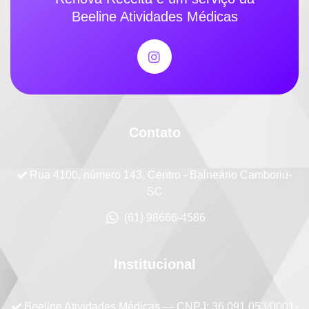
Beeline Atividades Médicas
Contato
Rua 4100, número 143, Centro - Balneário Camboriú-
SC
(61) 98666-4586
Institucional
Beeline Atividades Médicas
— CNPJ: 36.091.053/0001-